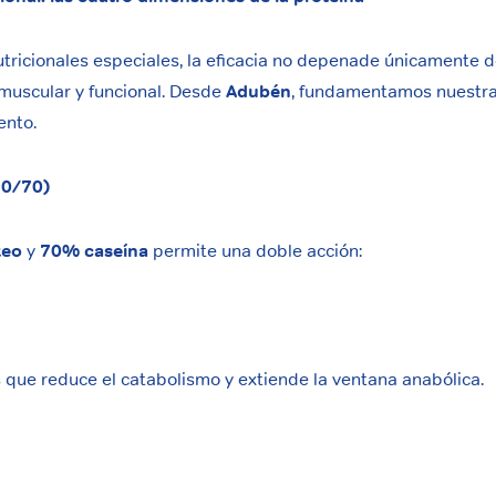
tricionales especiales, la eficacia no depenade únicamente d
muscular y funcional. Desde
Adubén
, fundamentamos nuestras
iento.
 30/70)
teo
y
70% caseína
permite una doble acción:
que reduce el catabolismo y extiende la ventana anabólica.