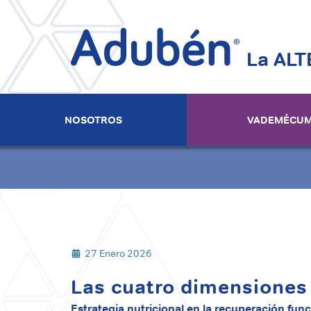
La ALT
Menú
principal
NOSOTROS
VADEMÉCU
27 Enero 2026
Las cuatro dimensiones 
Estrategia nutricional en la recuperación fun